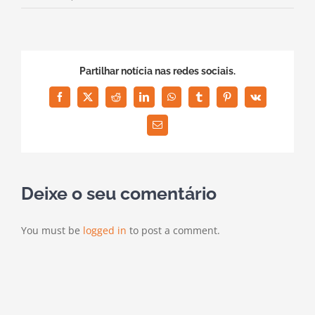
Partilhar notícia nas redes sociais.
Facebook
X
Reddit
LinkedIn
WhatsApp
Tumblr
Pinterest
Vk
Email
(necessário
mas
não
publicado)
Deixe o seu comentário
You must be
logged in
to post a comment.